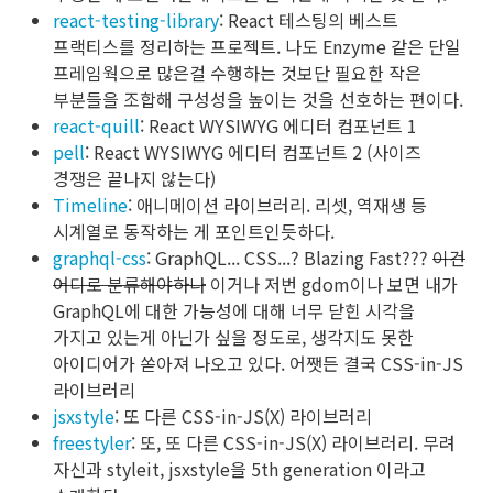
react-testing-library
: React 테스팅의 베스트
프랙티스를 정리하는 프로젝트. 나도 Enzyme 같은 단일
프레임웍으로 많은걸 수행하는 것보단 필요한 작은
부분들을 조합해 구성성을 높이는 것을 선호하는 편이다.
react-quill
: React WYSIWYG 에디터 컴포넌트 1
pell
: React WYSIWYG 에디터 컴포넌트 2 (사이즈
경쟁은 끝나지 않는다)
Timeline
: 애니메이션 라이브러리. 리셋, 역재생 등
시계열로 동작하는 게 포인트인듯하다.
graphql-css
: GraphQL... CSS...? Blazing Fast???
이건
어디로 분류해야하나
이거나 저번 gdom이나 보면 내가
GraphQL에 대한 가능성에 대해 너무 닫힌 시각을
가지고 있는게 아닌가 싶을 정도로, 생각지도 못한
아이디어가 쏟아져 나오고 있다. 어쨋든 결국 CSS-in-JS
라이브러리
jsxstyle
: 또 다른 CSS-in-JS(X) 라이브러리
freestyler
: 또, 또 다른 CSS-in-JS(X) 라이브러리. 무려
자신과 styleit, jsxstyle을 5th generation 이라고