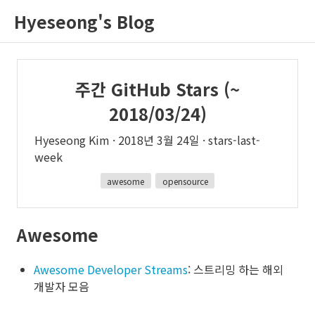
Hyeseong's Blog
주간 GitHub Stars (~
2018/03/24)
Hyeseong Kim
2018년 3월 24일
stars-last-
week
awesome
opensource
Awesome
Awesome Developer Streams
: 스트리밍 하는 해외
개발자 모음